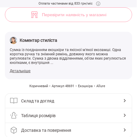
Коричнева комбінована сумка на два відділення (арт. 48691) ♡ інт
Оплата частинами від 833 грн/міс
Перевірити наявність у магазині
Коментар стиліста
Сумка із поєднанням екошкіри та якісної м'якої екозамші. Одна
коротка ручка та знімний ремінь, довжину якого можна
регулювати. Сумка з двома відділеннями, об'єм яких регулюється
кнопками, є внутрішня ...
Детальніше
Коричневий
Артикул 48691
Екошкіра
Allure
Склад та догляд
Таблиця розмірів
Доставка та повернення