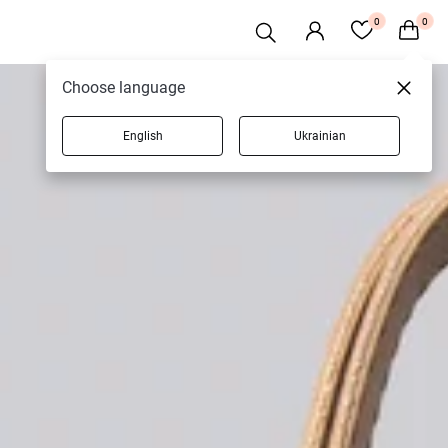
0
0
Choose language
English
Ukrainian