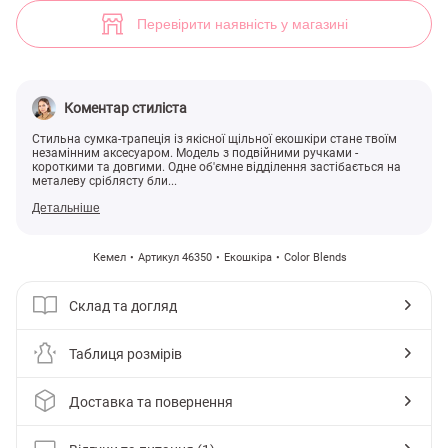
Сумка-трапеція з екошкіри відтінку кемел (арт. 46350) ♡ інтернет-м
1
Перевірити наявність у магазині
Коментар стиліста
Стильна сумка-трапеція із якісної щільної екошкіри стане твоїм
незамінним аксесуаром. Модель з подвійними ручками -
короткими та довгими. Одне об'ємне відділення застібається на
металеву сріблясту бли...
Детальніше
Кемел
Артикул 46350
Екошкіра
Color Blends
Склад та догляд
Таблиця розмірів
Доставка та повернення