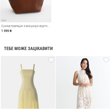
Сумка-трапеція з екошкіри відтінку кемел
1 599 ₴
ТЕБЕ МОЖЕ ЗАЦІКАВИТИ
и