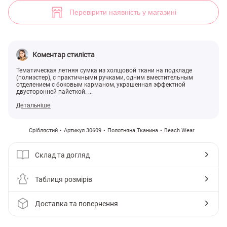
(арт. 30609) ♡ інтернет-магазин Gepur
Перевірити наявність у магазині
Коментар стиліста
Тематическая летняя сумка из холщовой ткани на подкладе
(полиэстер), с практичными ручками, одним вместительным
отделением с боковым карманом, украшенная эффектной
двусторонней пайеткой. ...
Детальніше
Сріблястий
Артикул 30609
Полотняна Тканина
Beach Wear
Склад та догляд
Таблиця розмірів
Доставка та повернення