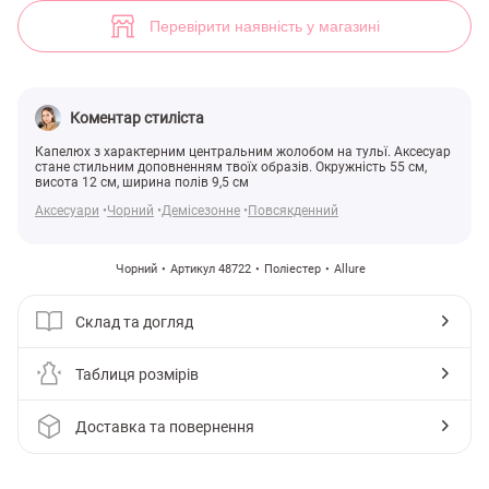
Чорний капелюх зі стрічкою (арт. 48722) ♡ інтернет-магазин Gepur
Перевірити наявність у магазині
Коментар стиліста
Капелюх з характерним центральним жолобом на тульї. Аксесуар
стане стильним доповненням твоїх образів. Окружність 55 см,
висота 12 см, ширина полів 9,5 см
Аксесуари
Чорний
Демісезонне
Повсякденний
Чорний
Артикул 48722
Поліестер
Allure
Склад та догляд
Таблиця розмірів
Доставка та повернення