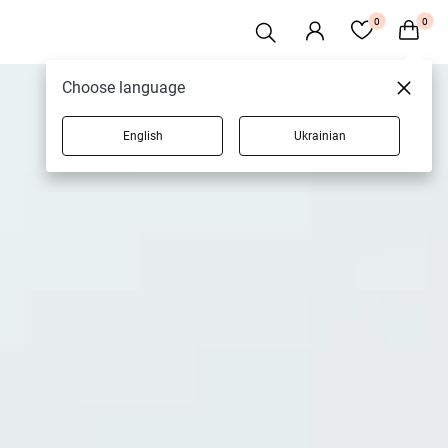
0
0
Choose language
English
Ukrainian