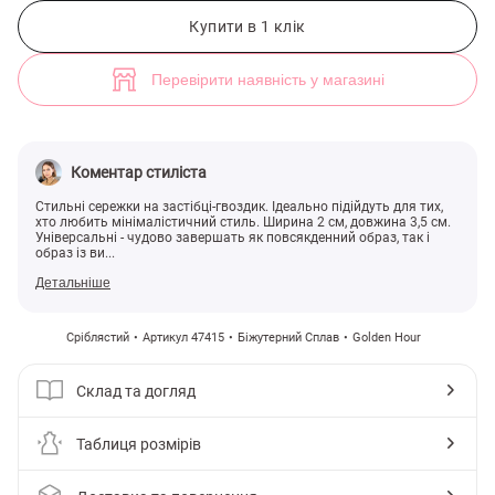
Сріблясті сережки геометричної форми (арт. 47415) ♡ інтернет-маг
Купити в 1 клік
Перевірити наявність у магазині
Коментар стиліста
Стильні сережки на застібці-гвоздик. Ідеально підійдуть для тих,
хто любить мінімалістичний стиль. Ширина 2 см, довжина 3,5 см.
Універсальні - чудово завершать як повсякденний образ, так і
образ із ви...
Детальніше
Сріблястий
Артикул 47415
Біжутерний Сплав
Golden Hour
Склад та догляд
Таблиця розмірів