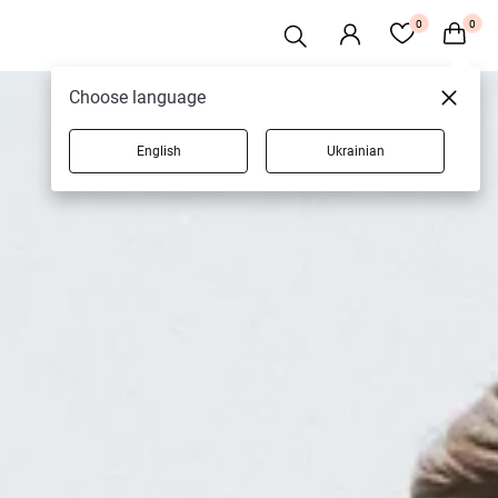
0
0
Choose language
English
Ukrainian