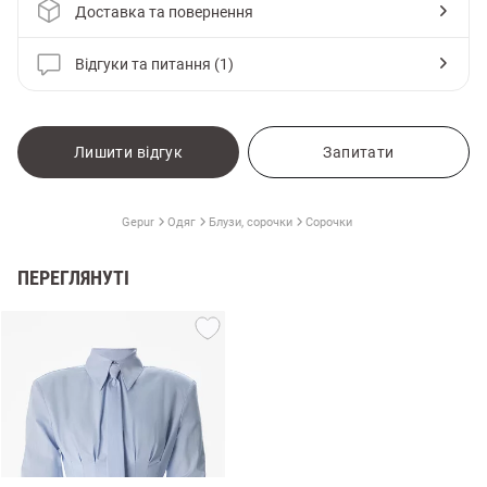
Доставка та повернення
Відгуки та питання (1)
Лишити відгук
Запитати
Gepur
Одяг
Блузи, сорочки
Сорочки
ПЕРЕГЛЯНУТІ
и