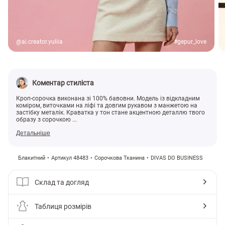
@ai.creator.yuliia
#gepur_love
Коментар стиліста
Кроп-сорочка виконана зі 100% бавовни. Модель із відкладним
коміром, виточками на ліфі та довгим рукавом з манжетою на
застібку металік. Краватка у тон стане акцентною деталлю твого
образу з сорочкою ...
Детальніше
Блакитний
Артикул 48483
Сорочкова Тканина
DIVAS DO BUSINESS
Склад та догляд
Таблиця розмірів