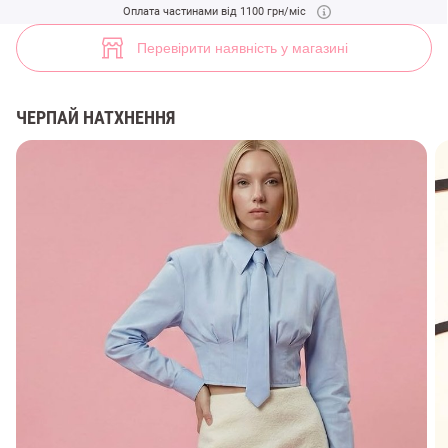
Блакитна бавовняна кроп-сорочка з краваткою (арт. 48483) ♡ інте
Оплата частинами від 1100 грн/міс
1
Перевірити наявність у магазині
ЧЕРПАЙ НАТХНЕННЯ