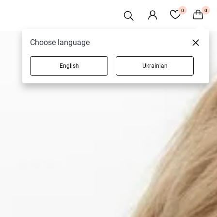
0
0
Choose language
English
Ukrainian