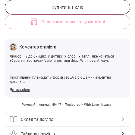
Рожевий плейсмат серце з рюшами (арт. 49447) ♡ інтернет-магазин
Купити в 1 клік
Перевірити наявність у магазині
Коментар стиліста
Любов – у дрібницях. У дотику. У слові. У теплі, яке хочеться
зберегти. Зустрічай Valentine’s mini drop: With love. Always
Текстильний плейсмат у формі серця з рюшами - акцентна
деталь,...
Детальніше
Рожевий
Артикул 49447
Поліестер
With Love. Always
Склад та догляд
Таблиця розмірів