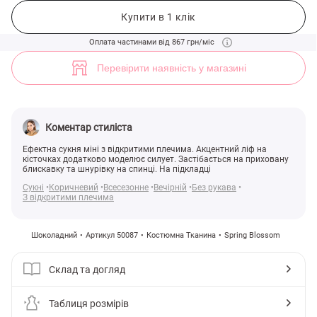
Сукня міні зі шнурівкою у шоколадному відтінку (арт. 50087) ♡ інте
2
Купити в 1 клік
Оплата частинами від 867 грн/міс
Перевірити наявність у магазині
Коментар стиліста
Ефектна сукня міні з відкритими плечима. Акцентний ліф на
кісточках додатково моделює силует. Застібається на приховану
блискавку та шнурівку на спинці. На підкладці
Сукні
Коричневий
Всесезонне
Вечірній
Без рукава
З відкритими плечима
Шоколадний
Артикул 50087
Костюмна Тканина
Spring Blossom
Склад та догляд
Таблиця розмірів