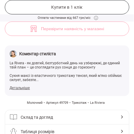
Молочна трикотажна сукня максі з круглим вирізом (арт. 49709) ♡ 
Купити в 1 клік
Оплата частинами від 667 грн/міс
Перевірити наявність у магазині
Коментар стиліста
La Rivera - як довгий, безтурботний день на узбережжі, де єдиний
твій план – це споглядати рух сонця до горизонту
Сукня максі із еластичного трикотажу тенсел, який м'яко обіймає
силует, забезпе...
Детальніше
Молочний
Артикул 49709
Трикотаж
La Riviera
Склад та догляд
Таблиця розмірів