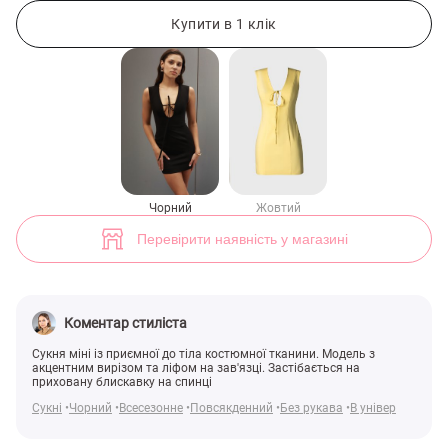
Чорна сукня міні із зав'язкою на ліфі (арт. 47831) ♡ інтернет-магази
2
Купити в 1 клік
Чорний
Жовтий
Перевірити наявність у магазині
Коментар стиліста
Сукня міні із приємної до тіла костюмної тканини. Модель з
акцентним вирізом та ліфом на зав'язці. Застібається на
приховану блискавку на спинці
Сукні
Чорний
Всесезонне
Повсякденний
Без рукава
В універ