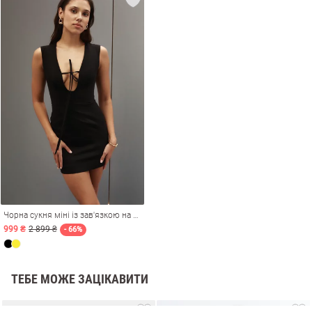
Чорна сукня міні із зав'язкою на ліфі
и
999 ₴
2 899 ₴
- 66%
ТЕБЕ МОЖЕ ЗАЦІКАВИТИ