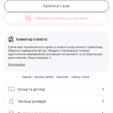
Чорна трикотажна сукня міні (арт. 46864) ♡ інтернет-магазин Gepur
2
Купити в 1 клік
Перевірити наявність у магазині
Коментар стиліста
Сукня міні прилягаючого крою із м'якого еластичного трикотажу.
Ефектно підкреслює фігуру. Модель стилізована тонкою
однотонною мереживною вставкою на манжеті та по верхньому
краю виробу. Якщо бажаєш п...
Детальніше
Чорний
Артикул 46864
Трикотаж
Calling U Back
Склад та догляд
Таблиця розмірів