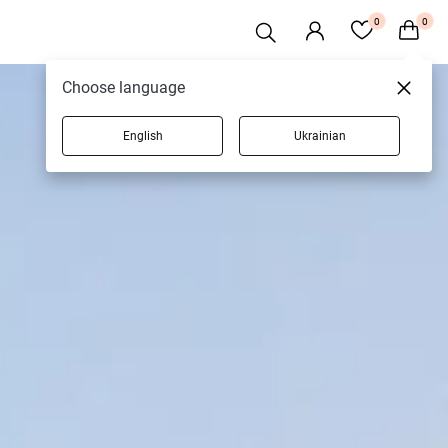
0
0
Choose language
English
Ukrainian