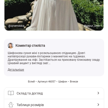
@qnemeska
#gepur_love
Коментар стиліста
Шифонова сукня міні з розкльошеною спідницею. Довгі
напівпрозорі рукави-ліхтарики з манжетою на гудзиках.
Драпірування на ліфі. Застібається на приховану блискавку ззаду.
Цікавий акцент у вигляді зав'...
Детальніше
Білий
Артикул 46057
Шифон
Breeze
Склад та догляд
Таблиця розмірів