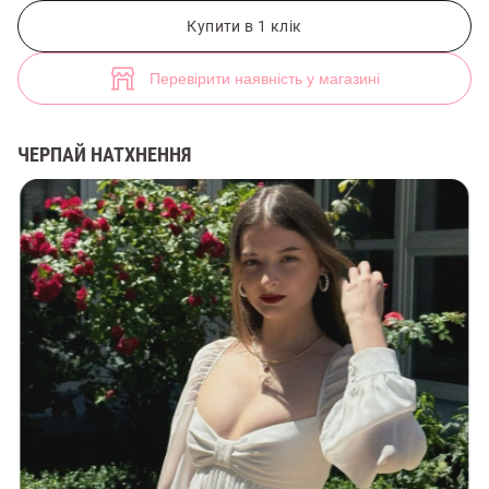
Біла шифонова сукня міні з рукавами-ліхтариками (арт. 46057) ♡ і
Купити в 1 клік
Перевірити наявність у магазині
ЧЕРПАЙ НАТХНЕННЯ