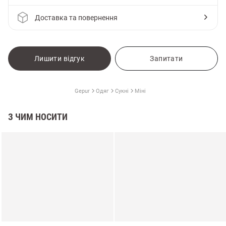
Доставка та повернення
Лишити відгук
Запитати
Gepur
Одяг
Сукні
Міні
З ЧИМ НОСИТИ
и