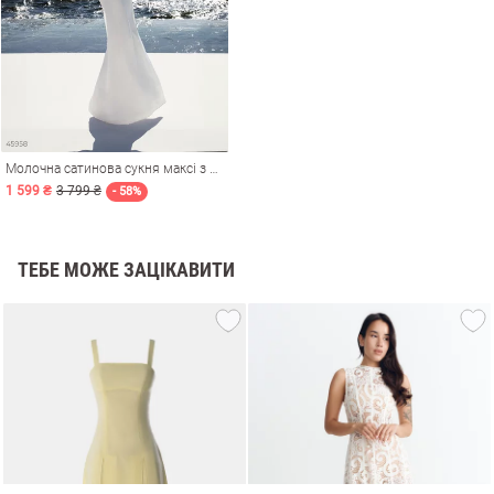
Молочна сатинова сукня максі з мереживом
1 599 ₴
3 799 ₴
- 58%
ТЕБЕ МОЖЕ ЗАЦІКАВИТИ
и