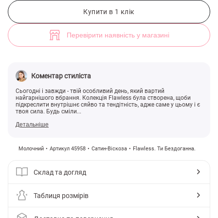
Молочна сатинова сукня максі з мереживом (арт. 45958) ♡ інтерне
7
Купити в 1 клік
Перевірити наявність у магазині
Коментар стиліста
Сьогодні і завжди - твій особливий день, який вартий
найгарнішого вбрання. Колекція Flawless була створена, щоби
підкреслити внутрішнє сяйво та тендітність, адже саме у цьому і є
твоя сила. Будь сміли...
Детальніше
Молочний
Артикул 45958
Сатин-Віскоза
Flawless. Ти Бездоганна.
Склад та догляд
Таблиця розмірів