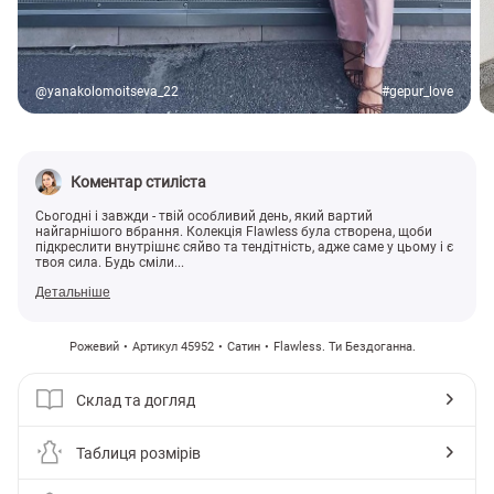
@yanakolomoitseva_22
#gepur_love
Коментар стиліста
Сьогодні і завжди - твій особливий день, який вартий
найгарнішого вбрання. Колекція Flawless була створена, щоби
підкреслити внутрішнє сяйво та тендітність, адже саме у цьому і є
твоя сила. Будь сміли...
Детальніше
Рожевий
Артикул 45952
Сатин
Flawless. Ти Бездоганна.
Склад та догляд
Таблиця розмірів