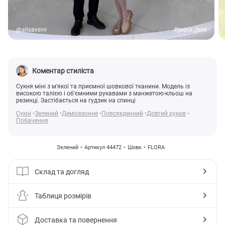
@alisavsvv
#gepur_love
Коментар стиліста
Сукня міні з м'якої та приємної шовкової тканини. Модель із
високою талією і об'ємними рукавами з манжетою-кльош на
резинці. Застібається на гудзик на спинці
Сукні
Зелений
Демісезонне
Повсякденний
Довгий рукав
Побачення
Зелений
Артикул 44472
Шовк
FLORA
Склад та догляд
Таблиця розмірів
Доставка та повернення