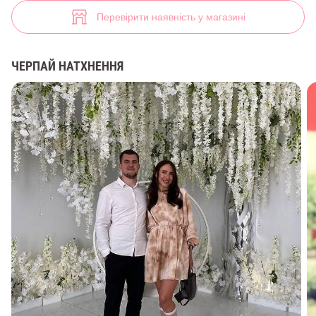
Зелена шовкова сукня міні з об'ємним рукавом (арт. 44472) ♡ інтер
16
Перевірити наявність у магазині
ЧЕРПАЙ НАТХНЕННЯ