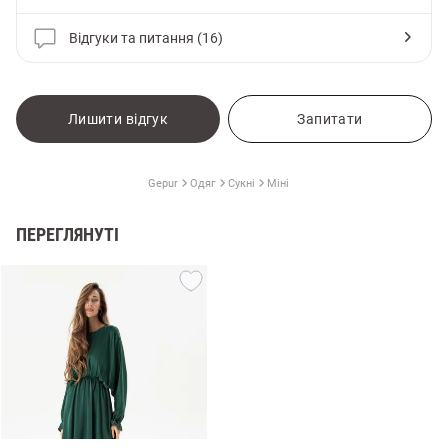
Відгуки та питання (16)
Лишити відгук
Запитати
Gepur
Одяг
Сукні
Міні
ПЕРЕГЛЯНУТІ
и