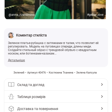
@anna_rizatdinova
#gepur_love
Коментар стиліста
Зеленое платье-рубашка с затяжками в талии, что позволит её
регулировать. Модель на пуговицах спереди, длины миди.
Создайте стильный образ с трендовой обувью с квадратным
носком, или ботинками-казакам...
Детальніше
Зелений
Артикул 40476
Костюмна Тканина
Зелена Капсула
Склад та догляд
Таблиця розмірів
Доставка та повернення