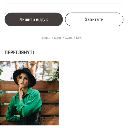
Лишити відгук
Запитати
Gepur
Одяг
Сукні
Міді
ПЕРЕГЛЯНУТІ
и