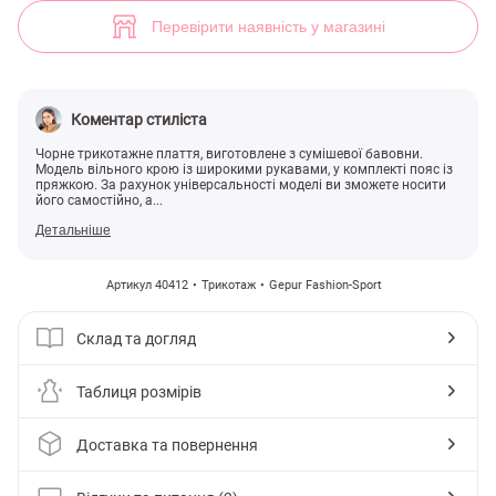
Чорна сукня з поясом (арт. 40412) ♡ інтернет-магазин Gepur
2
Перевірити наявність у магазині
Коментар стиліста
Чорне трикотажне плаття, виготовлене з сумішевої бавовни.
Модель вільного крою із широкими рукавами, у комплекті пояс із
пряжкою. За рахунок універсальності моделі ви зможете носити
його самостійно, а...
Детальніше
Артикул 40412
Трикотаж
Gepur Fashion-Sport
Склад та догляд
Таблиця розмірів
Доставка та повернення