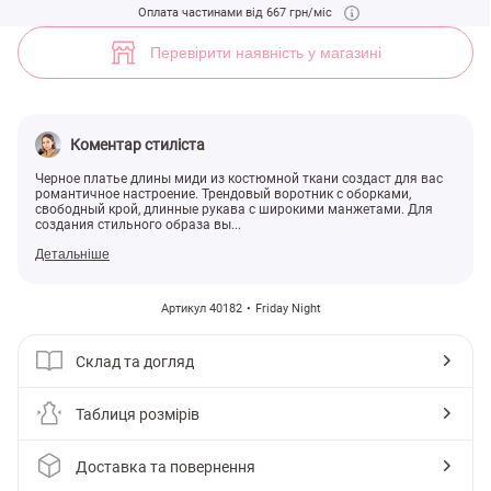
Черное платье миди с оборками (арт. 40182) ♡ інтернет-магазин Ge
Оплата частинами від 667 грн/міс
1
Перевірити наявність у магазині
Коментар стиліста
Черное платье длины миди из костюмной ткани создаст для вас
романтичное настроение. Трендовый воротник с оборками,
свободный крой, длинные рукава с широкими манжетами. Для
создания стильного образа вы...
Детальніше
Артикул 40182
Friday Night
Склад та догляд
Таблиця розмірів
Доставка та повернення