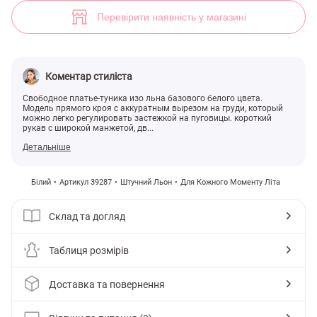
(арт. 39287) ♡ інтернет-магазин Gepur
3
Перевірити наявність у магазині
Коментар стиліста
Свободное платье-туника изо льна базового белого цвета.
Модель прямого кроя с аккуратным вырезом на груди, который
можно легко регулировать застежкой на пуговицы. короткий
рукав с широкой манжетой, дв...
Детальніше
Білий
Артикул 39287
Штучний Льон
Для Кожного Моменту Літа
Склад та догляд
Таблиця розмірів
Доставка та повернення