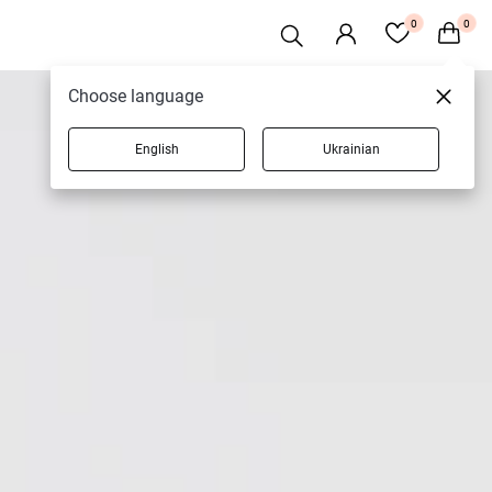
0
0
Choose language
English
Ukrainian