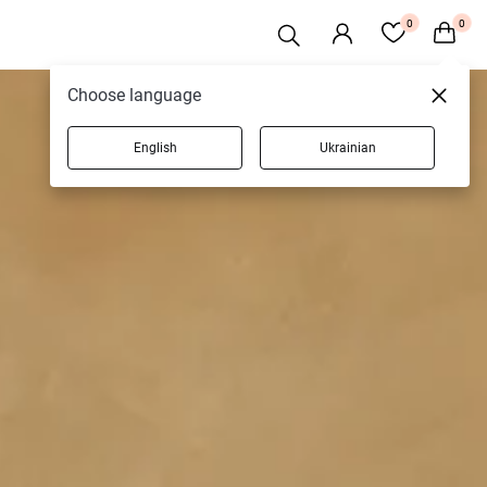
0
0
Choose language
English
Ukrainian