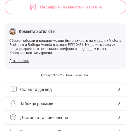
Шифоновое платье со сборками (арт. 37992) ♡ інтернет-магазин Ge
2
Перевірити наявність у магазині
Коментар стиліста
Сборки, оборки и воланы можно было увидеть на моделях Victoria
Beckham и Bottega Veneta в сезоне FW'20/21. Изделие сшили из
полупрозрачного невесомого шифона с подкладом в тон.
Короткое платье украсил...
Детальніше
Артикул 37992
Твоя Весна Тут
Склад та догляд
Таблиця розмірів
Доставка та повернення