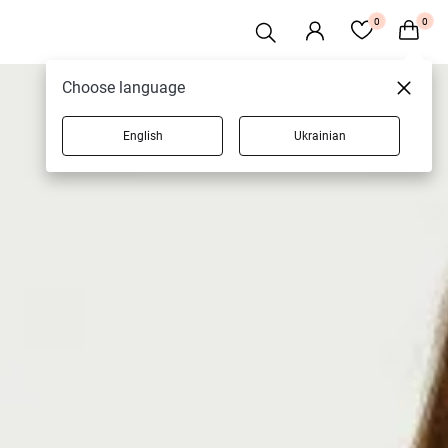
0
0
Choose language
English
Ukrainian