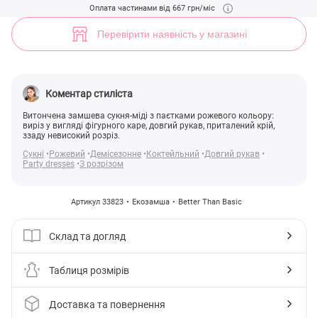
Вечірня сукня з паєтками (арт. 33823) ♡ інтернет-магазин Gepur
Оплата частинами від 667 грн/міс
5
Перевірити наявність у магазині
Коментар стиліста
Витончена замшева сукня-міді з паєтками рожевого кольору:
виріз у вигляді фігурного каре, довгий рукав, приталений крій,
ззаду невисокий розріз.
Сукні
Рожевий
Демісезонне
Коктейльний
Довгий рукав
Party dresses
З розрізом
Артикул 33823
Екозамша
Better Than Basic
Склад та догляд
Таблиця розмірів
Доставка та повернення