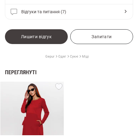
Відгуки та питання (7)
Лишити відгук
Запитати
Gepur
Одяг
Сукні
Міді
ПЕРЕГЛЯНУТІ
и