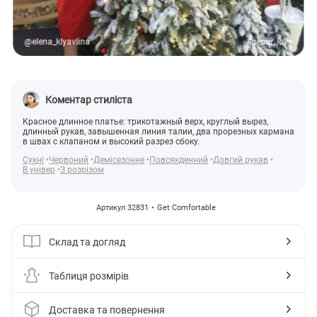
@elena_klyavlina
#gepur_love
Коментар стиліста
Красное длинное платье: трикотажный верх, круглый вырез,
длинный рукав, завышенная линия талии, два прорезных кармана
в швах с клапаном и высокий разрез сбоку.
Сукні
Червоний
Демісезонне
Повсякденний
Довгий рукав
В універ
З розрізом
Артикул 32831
Get Comfortable
Склад та догляд
Таблиця розмірів
Доставка та повернення