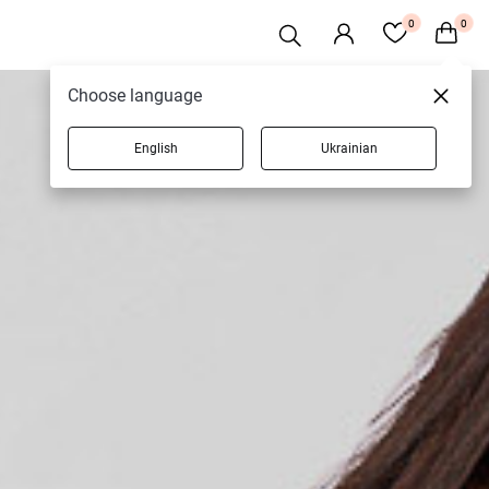
0
0
Choose language
English
Ukrainian