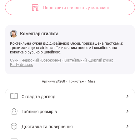
Комбіноване коктейльне плаття (арт. 24268) ♡ інтернет-магазин Ge
4
Перевірити наявність у магазині
Коментар стиліста
Коктейльна сукня від дизайнерів Gepur, прикрашена паєтками:
трохи завищена лінія талії з втачним поясом і комбінована
кокетка з вузькою шлейкою.
Сукні
Червоний
Всесезонне
Коктейльний
Довгий рукав
Party dresses
Артикул 24268
Трикотаж
Miss
Склад та догляд
Таблиця розмірів
Доставка та повернення