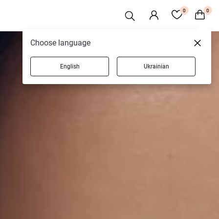
0
0
Choose language
English
Ukrainian