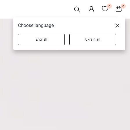
0
0
Choose language
English
Ukrainian