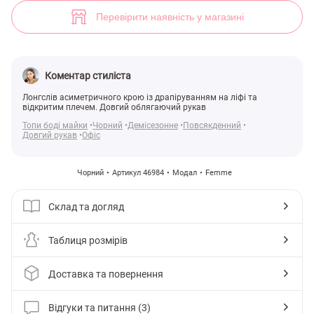
Чорний лонгслів асиметричного крою (арт. 46984) ♡ інтернет-мага
3
Перевірити наявність у магазині
Коментар стиліста
Лонгслів асиметричного крою із драпіруванням на ліфі та
відкритим плечем. Довгий облягаючий рукав
Топи боді майки
Чорний
Демісезонне
Повсякденний
Довгий рукав
Офіс
Чорний
Артикул 46984
Модал
Femme
Склад та догляд
Таблиця розмірів
Доставка та повернення
Відгуки та питання (3)