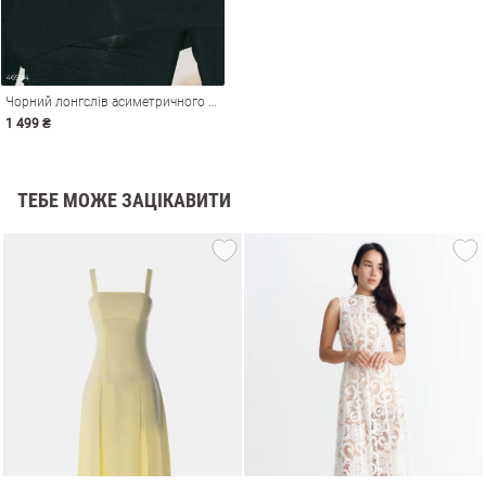
Чорний лонгслів асиметричного крою
1 499 ₴
ТЕБЕ МОЖЕ ЗАЦІКАВИТИ
и