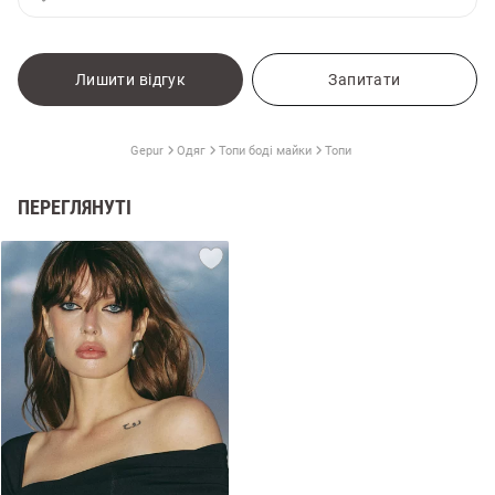
Лишити відгук
Запитати
Gepur
Одяг
Топи боді майки
Топи
ПЕРЕГЛЯНУТІ