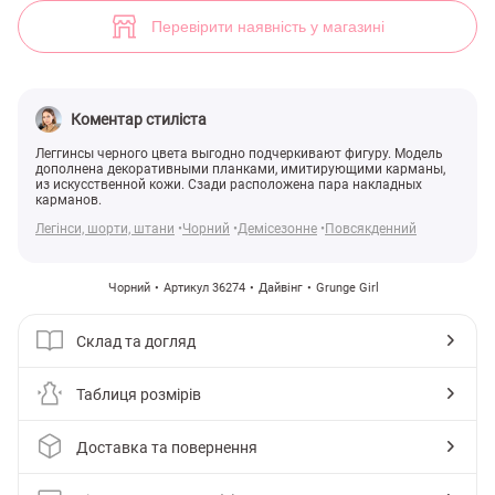
(арт. 36274) ♡ інтернет-магазин Gepur
2
Перевірити наявність у магазині
Коментар стиліста
Леггинсы черного цвета выгодно подчеркивают фигуру. Модель
дополнена декоративными планками, имитирующими карманы,
из искусственной кожи. Сзади расположена пара накладных
карманов.
Легінси, шорти, штани
Чорний
Демісезонне
Повсякденний
Чорний
Артикул 36274
Дайвінг
Grunge Girl
Склад та догляд
Таблиця розмірів
Доставка та повернення