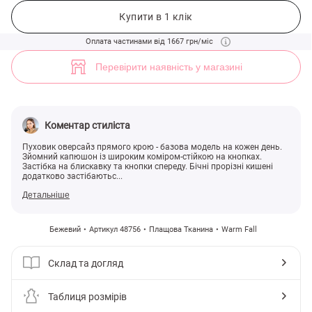
Бежевий теплий пуховик з капюшоном (арт. 48756) ♡ інтернет-мага
Купити в 1 клік
Оплата частинами від 1667 грн/міс
Перевірити наявність у магазині
Коментар стиліста
Пуховик оверсайз прямого крою - базова модель на кожен день.
Зйомний капюшон із широким коміром-стійкою на кнопках.
Застібка на блискавку та кнопки спереду. Бічні прорізні кишені
додатково застібаютьс...
Детальніше
Бежевий
Артикул 48756
Плащова Тканина
Warm Fall
Склад та догляд
Таблиця розмірів