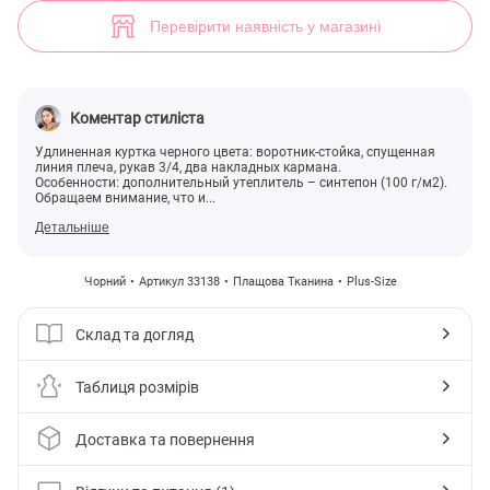
(арт. 33138) ♡ інтернет-магазин Gepur
1
Перевірити наявність у магазині
Коментар стиліста
Удлиненная куртка черного цвета: воротник-стойка, спущенная
линия плеча, рукав 3/4, два накладных кармана.
Особенности: дополнительный утеплитель – синтепон (100 г/м2).
Обращаем внимание, что и...
Детальніше
Чорний
Артикул 33138
Плащова Тканина
Plus-Size
Склад та догляд
Таблиця розмірів
Доставка та повернення