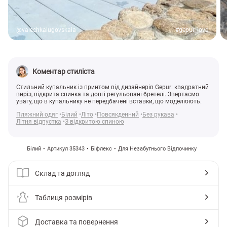
@valechkalugovskaia
#gepur_love
Коментар стиліста
Стильний купальник із принтом від дизайнерів Gepur: квадратний
виріз, відкрита спинка та довгі регульовані бретелі. Звертаємо
увагу, що в купальнику не передбачені вставки, що моделюють.
Пляжний одяг
Білий
Літо
Повсякденний
Без рукава
Літня відпустка
З відкритою спиною
Білий
Артикул 35343
Біфлекс
Для Незабутнього Відпочинку
Склад та догляд
Таблиця розмірів
Доставка та повернення