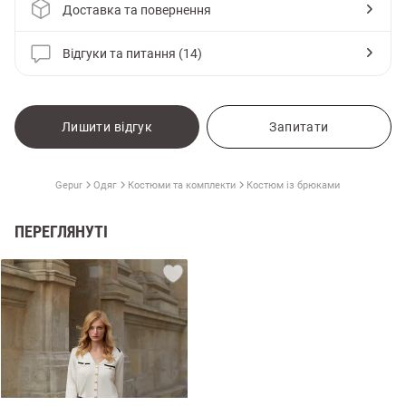
Доставка та повернення
Відгуки та питання (14)
Лишити відгук
Запитати
Gepur
Одяг
Костюми та комплекти
Костюм із брюками
ПЕРЕГЛЯНУТІ
и