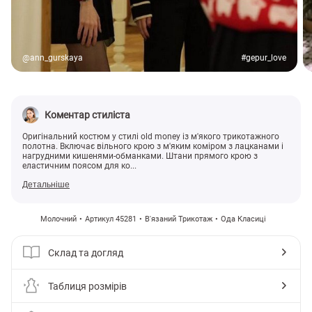
@ann_gurskaya
#gepur_love
Коментар стиліста
Оригінальний костюм у стилі old money із м'якого трикотажного
полотна. Включає вільного крою з м'яким коміром з лацканами і
нагрудними кишенями-обманками. Штани прямого крою з
еластичним поясом для ко...
Детальніше
Молочний
Артикул 45281
В'язаний Трикотаж
Ода Класиці
Склад та догляд
Таблиця розмірів