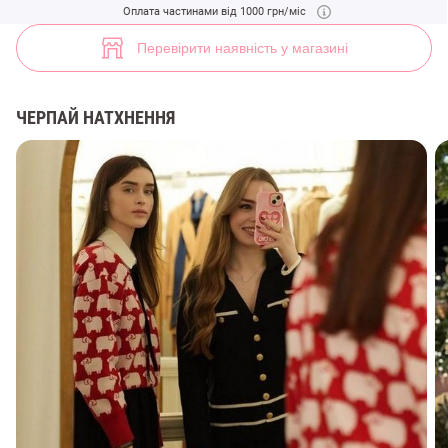
Молочний костюм у стилі old money (арт. 45281) ♡ інтернет-магазин
Оплата частинами від 1000 грн/міс
14
Перевірити наявність у магазині
ЧЕРПАЙ НАТХНЕННЯ