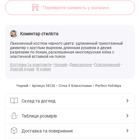
(арт. 34126) ♡ інтернет-магазин Gepur
1
Перевірити наявність у магазині
Коментар стиліста
Лаконичный костюм черного цвета: удлиненный трикотажный
джемпер с круглым вырезом, длинным рукавом и двумя
разрезами по бокам, расклешенная многоярусная юбка с
эластичной вставкой на поясе.
Костюми та комплекти
Чорний
Демісезонне
Повсякденний
Довгий рукав
В універ
Чорний
Артикул 34126
Сітка З Блискітками
Perfect Holidays
Склад та догляд
Таблиця розмірів
Доставка та повернення