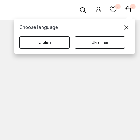
0
0
Choose language
English
Ukrainian