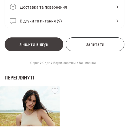
Доставка та повернення
Відгуки та питання (9)
Лишити відгук
Запитати
Gepur
Одяг
Блузи, сорочки
Вишиванки
ПЕРЕГЛЯНУТІ
и