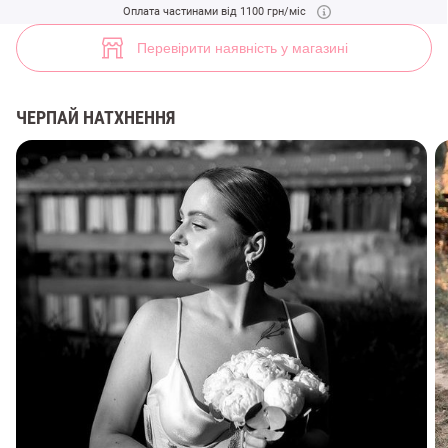
Молочна вишиванка-корсет зі шнурівкою (арт. 42709) ♡ інтернет-м
Оплата частинами від 1100 грн/міс
9
Перевірити наявність у магазині
ЧЕРПАЙ НАТХНЕННЯ