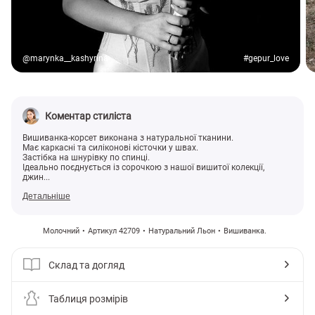
@marynka__kashyrina
#gepur_love
Коментар стиліста
Вишиванка-корсет виконана з натуральної тканини.
Має каркасні та силіконові кісточки у швах.
Застібка на шнурівку по спинці.
Ідеально поєднується із сорочкою з нашої вишитої колекції,
джин...
Детальніше
Молочний
Артикул 42709
Натуральний Льон
Вишиванка.
Склад та догляд
Таблиця розмірів