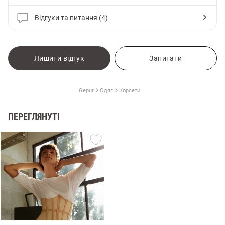
Відгуки та питання (4)
Лишити відгук
Запитати
Gepur
Одяг
Корсети
ПЕРЕГЛЯНУТІ
и