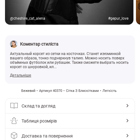
@cheshire_cat_alena
#gepur_love
Коментар стиліста
Актуальный корсет из сетки на косточках. Станет изюминкой
вашего образа, тонко подчеркнув талию. Можно носить поверх
объёмных футболок или рубашек. Также сможете выбрать носить
корсет со шнуровкой, ил...
Детальніше
Бежевий
Артикул 40370
Сітка З Блискітками
Легкість
Склад та догляд
Таблиця розмірів
Доставка та повернення