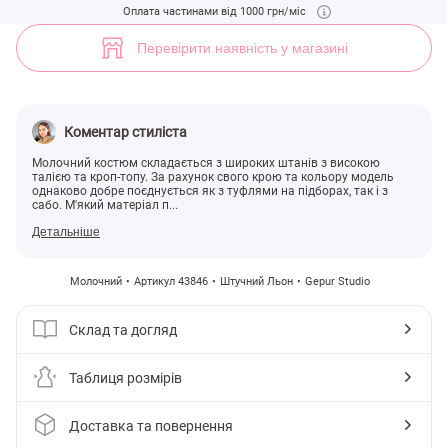
Літній молочний комплект із брюками (арт. 43846) ♡ інтернет-мага
Оплата частинами від 1000 грн/міс
6
Перевірити наявність у магазині
Коментар стиліста
Молочний костюм складається з широких штанів з високою
талією та кроп-топу. За рахунок свого крою та кольору модель
однаково добре поєднується як з туфлями на підборах, так і з
сабо. М'який матеріал п...
Детальніше
Молочний
Артикул 43846
Штучний Льон
Gepur Studio
Склад та догляд
Таблиця розмірів
Доставка та повернення