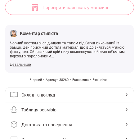
Чорний костюм з контрастним рядком (арт. 38260) ♡ інтернет-мага
1
Перевірити наявність у магазині
Коментар стиліста
Чорний костюм зі спідницею та топом від Gepur виконаний із
замші. Цей приємний до тіла матеріал, що відрізняється м'якою
фактурою. Облягаючий крій низу компенсували більш об'ємним
верхом з поролоновим...
Детальніше
Чорний
Артикул 38260
Екозамша
Exclusive
Склад та догляд
Таблиця розмірів
Доставка та повернення