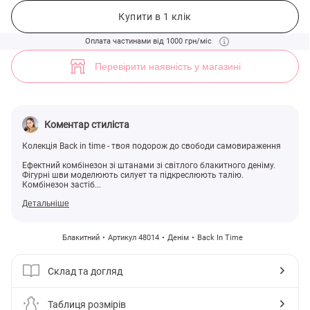
Блакитний джинсовий комбінезон із штанами (арт. 48014) ♡ інтерн
6
Купити в 1 клік
Оплата частинами від 1000 грн/міс
Перевірити наявність у магазині
Коментар стиліста
Колекція Back in time - твоя подорож до свободи самовираження
Ефектний комбінезон зі штанами зі світлого блакитного деніму.
Фігурні шви моделюють силует та підкреслюють талію.
Комбінезон застіб...
Детальніше
Блакитний
Артикул 48014
Денім
Back In Time
Склад та догляд
Таблиця розмірів