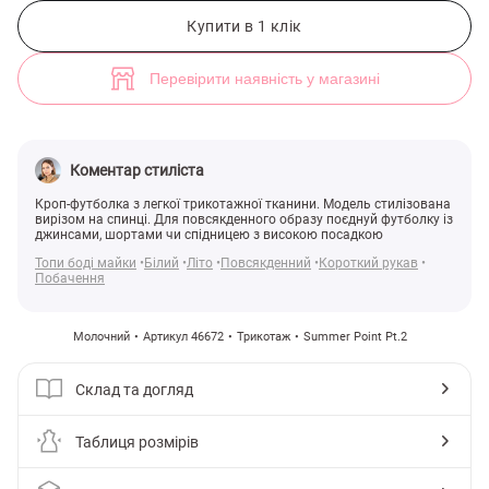
Молочна трикотажна кроп-футболка (арт. 46672) ♡ інтернет-магаз
3
Купити в 1 клік
Перевірити наявність у магазині
Коментар стиліста
Кроп-футболка з легкої трикотажної тканини. Модель стилізована
вирізом на спинці. Для повсякденного образу поєднуй футболку із
джинсами, шортами чи спідницею з високою посадкою
Топи боді майки
Білий
Літо
Повсякденний
Короткий рукав
Побачення
Молочний
Артикул 46672
Трикотаж
Summer Point Pt.2
Склад та догляд
Таблиця розмірів