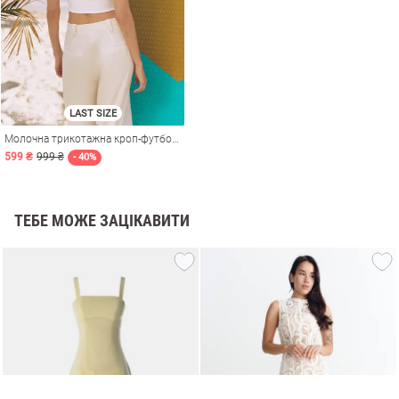
LAST SIZE
Молочна трикотажна кроп-футболка
599 ₴
999 ₴
- 40%
ТЕБЕ МОЖЕ ЗАЦІКАВИТИ
и