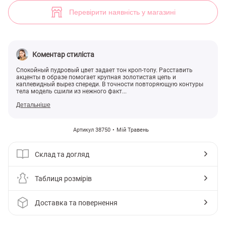
Трикотажная футболка с декором (арт. 38750) ♡ інтернет-магазин 
Перевірити наявність у магазині
Коментар стиліста
Спокойный пудровый цвет задает тон кроп-топу. Расставить
акценты в образе помогает крупная золотистая цепь и
каплевидный вырез спереди. В точности повторяющую контуры
тела модель сшили из нежного факт...
Детальніше
Артикул 38750
Мій Травень
Склад та догляд
Таблиця розмірів
Доставка та повернення