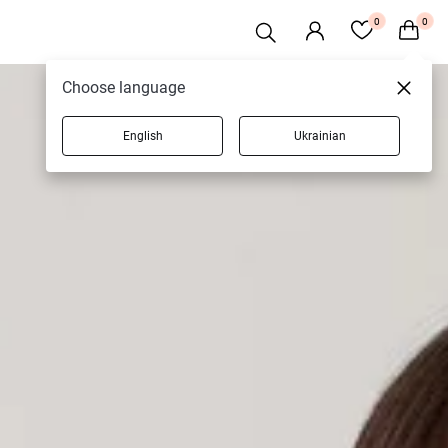
0
0
Choose language
English
Ukrainian